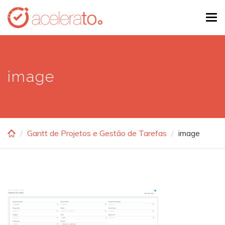
Skip
Tog
to
navi
main
content
image
Gantt de Projetos e Gestão de Tarefas
image