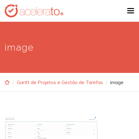
Skip
Tog
to
navi
main
content
image
Gantt de Projetos e Gestão de Tarefas
image