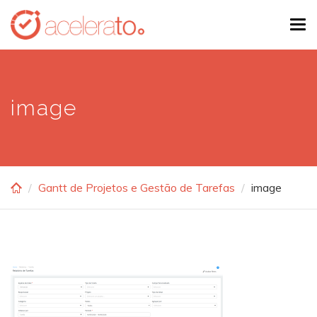
Skip
Tog
to
navi
main
content
image
Gantt de Projetos e Gestão de Tarefas
image