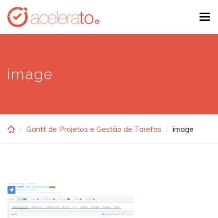
Skip
Tog
to
navi
main
content
image
Gantt de Projetos e Gestão de Tarefas
image