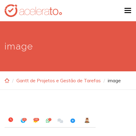
Skip
Tog
to
navi
main
content
image
Gantt de Projetos e Gestão de Tarefas
image