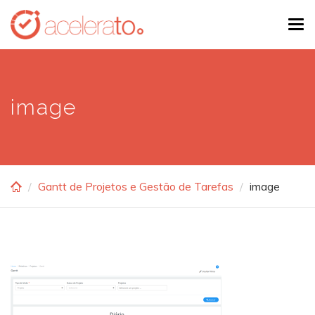
Skip
Tog
to
navi
main
content
image
Gantt de Projetos e Gestão de Tarefas
image