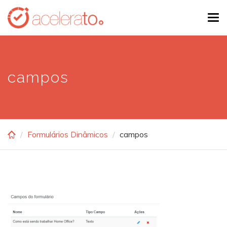
Skip
Tog
to
navi
main
content
campos
Formulários Dinâmicos
campos