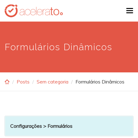
Skip
Tog
to
navi
main
content
Formulários Dinâmicos
Posts
Sem categoria
Formulários Dinâmicos
Configurações > Formulários