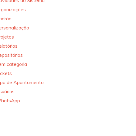
ovidades do Sistema
rganizações
adrão
ersonalização
rojetos
elatórios
epositórios
em categoria
ickets
ipo de Apontamento
suários
hatsApp