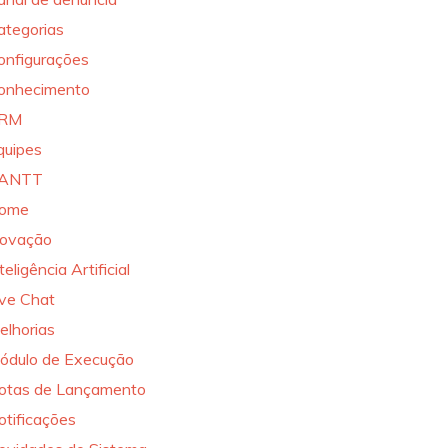
ategorias
onfigurações
onhecimento
RM
quipes
ANTT
ome
novação
teligência Artificial
ive Chat
elhorias
ódulo de Execução
otas de Lançamento
otificações