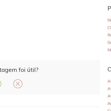
P
N
C
R
G
N
C
tagem foi útil?
A
A
A
A
C