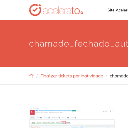
Skip
Site Acele
to
main
content
chamado_fechado_au
Finalizar tickets por inatividade
chamado