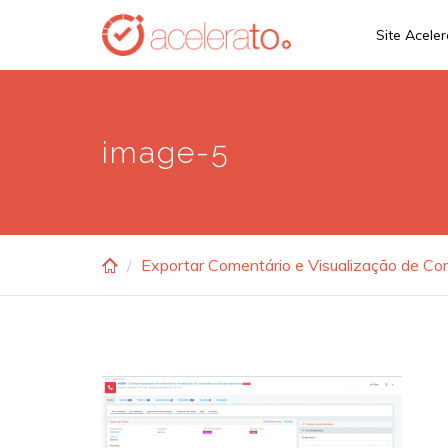
Skip
Site Acele
to
main
content
image-5
Exportar Comentário e Visualização de C