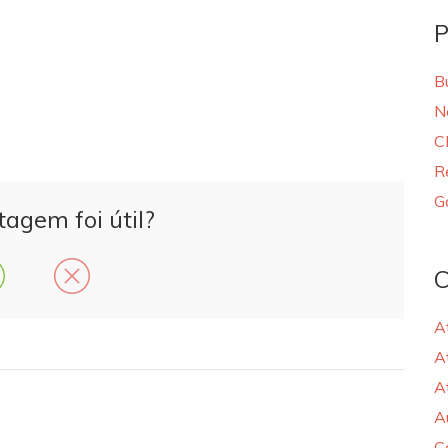
P
B
N
C
R
G
tagem foi útil?
C
A
A
A
A
C