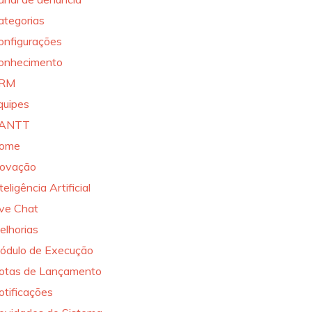
ategorias
onfigurações
onhecimento
RM
quipes
ANTT
ome
novação
teligência Artificial
ive Chat
elhorias
ódulo de Execução
otas de Lançamento
otificações