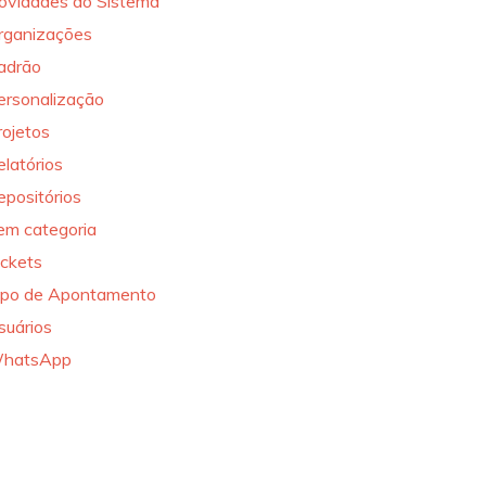
ovidades do Sistema
rganizações
adrão
ersonalização
rojetos
elatórios
epositórios
em categoria
ickets
ipo de Apontamento
suários
hatsApp