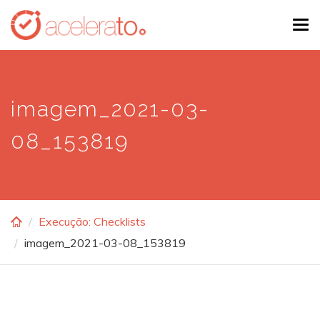
Skip
Tog
to
navi
main
content
imagem_2021-03-
08_153819
Execução: Checklists
imagem_2021-03-08_153819