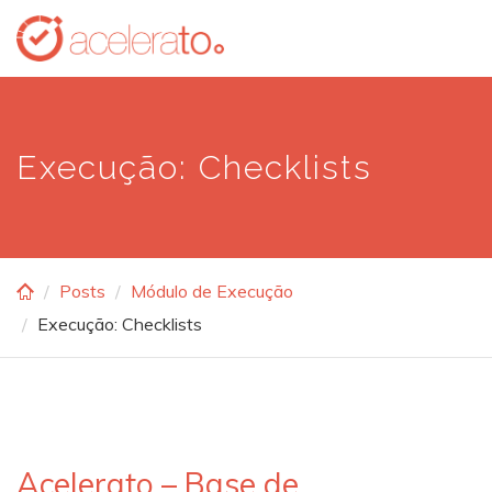
Skip
to
main
content
Execução: Checklists
Posts
Módulo de Execução
Execução: Checklists
Acelerato – Base de