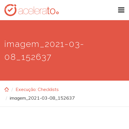
Skip
Tog
to
navi
main
content
imagem_2021-03-
08_152637
Execução: Checklists
imagem_2021-03-08_152637