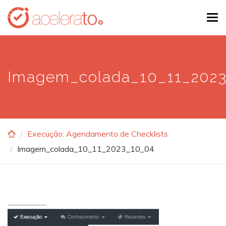
Skip
Tog
to
navi
main
content
Imagem_colada_10_11_202
Execução: Agendamento de Checklists
Imagem_colada_10_11_2023_10_04