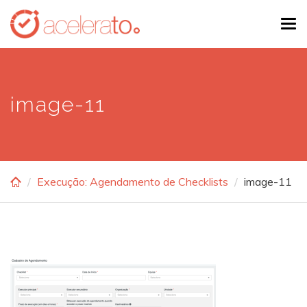
Skip
Tog
to
navi
main
content
image-11
Execução: Agendamento de Checklists
image-11