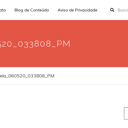
rato
Blog de Conteúdo
Aviso de Privacidade
0520_033808_PM
_tela_060520_033808_PM
S
fo