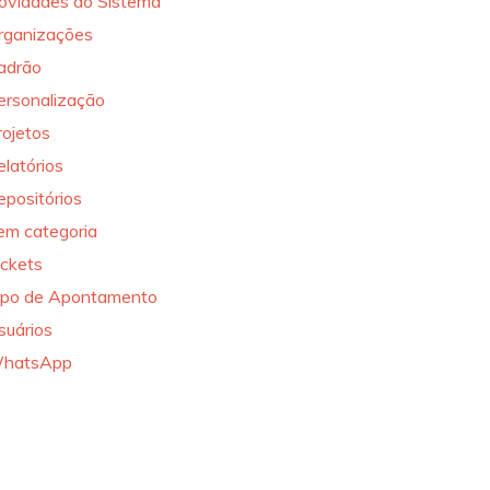
ovidades do Sistema
rganizações
adrão
ersonalização
rojetos
elatórios
epositórios
em categoria
ickets
ipo de Apontamento
suários
hatsApp