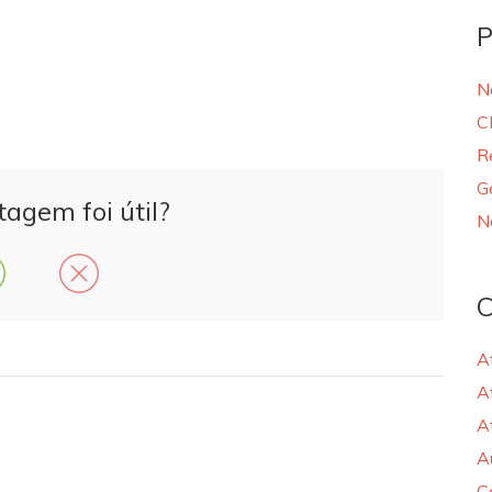
P
N
C
R
G
tagem foi útil?
N
C
A
A
A
A
C