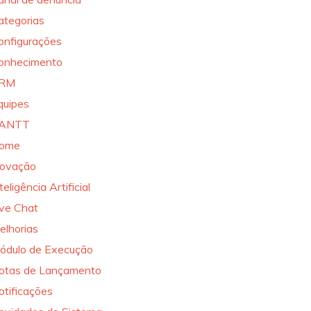
ategorias
onfigurações
onhecimento
RM
quipes
ANTT
ome
novação
teligência Artificial
ive Chat
elhorias
ódulo de Execução
otas de Lançamento
otificações