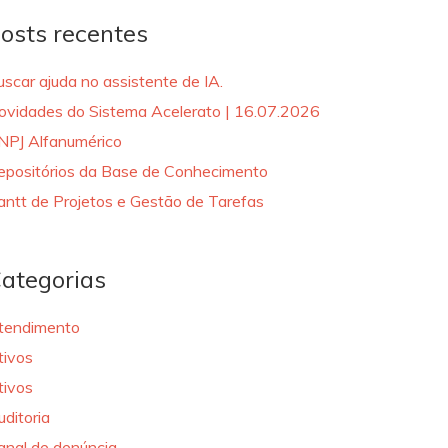
osts recentes
uscar ajuda no assistente de IA.
ovidades do Sistema Acelerato | 16.07.2026
NPJ Alfanumérico
epositórios da Base de Conhecimento
antt de Projetos e Gestão de Tarefas
ategorias
tendimento
tivos
tivos
uditoria
anal de denúncia