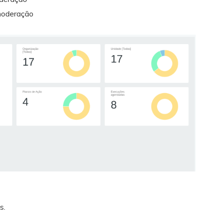
moderação
s.