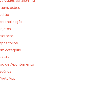
ovidades do Sistema
rganizações
adrão
ersonalização
rojetos
elatórios
epositórios
em categoria
ickets
ipo de Apontamento
suários
hatsApp