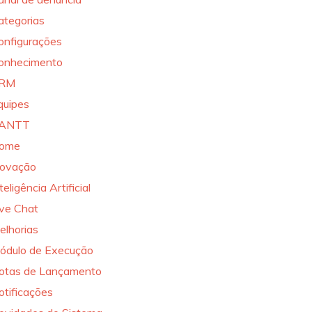
ategorias
onfigurações
onhecimento
RM
quipes
ANTT
ome
novação
teligência Artificial
ive Chat
elhorias
ódulo de Execução
otas de Lançamento
otificações