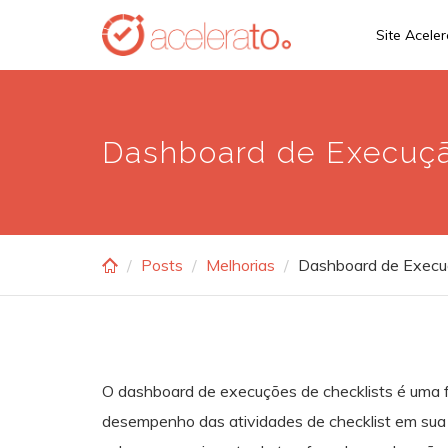
Skip
Site Acele
to
main
content
Dashboard de Execuç
Posts
Melhorias
Dashboard de Execu
O dashboard de execuções de checklists é uma f
desempenho das atividades de checklist em sua