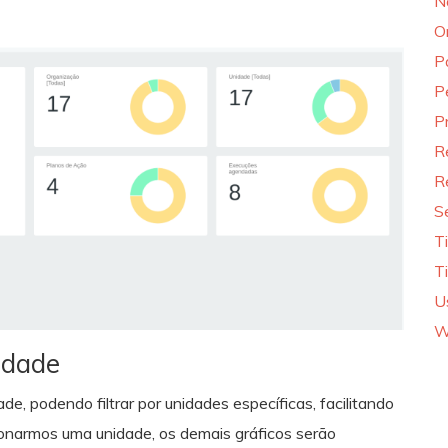
N
O
P
P
P
R
R
S
T
T
U
W
idade
e, podendo filtrar por unidades específicas, facilitando
ionarmos uma unidade, os demais gráficos serão