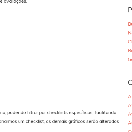
e avaliações.
P
B
N
C
R
G
C
A
A
, podendo filtrar por checklists específicos, facilitando
A
onarmos um checklist, os demais gráficos serão alterados
A
C