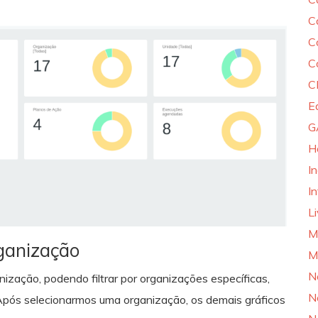
C
C
C
C
E
G
H
I
In
L
M
ganização
M
N
ização, podendo filtrar por organizações específicas,
N
 Após selecionarmos uma organização, os demais gráficos