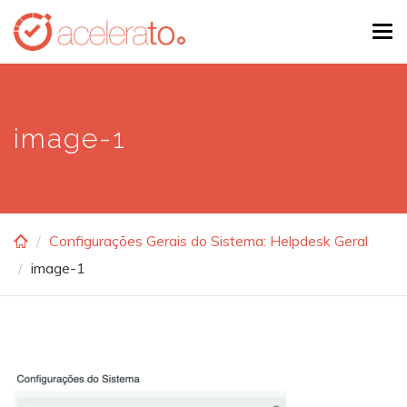
Skip
Tog
to
navi
main
content
image-1
Configurações Gerais do Sistema: Helpdesk Geral
image-1