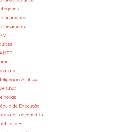
ategorias
onfigurações
onhecimento
RM
quipes
ANTT
ome
novação
teligência Artificial
ive Chat
elhorias
ódulo de Execução
otas de Lançamento
otificações