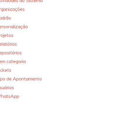
ovidades do Sistema
rganizações
adrão
ersonalização
rojetos
elatórios
epositórios
em categoria
ickets
ipo de Apontamento
suários
hatsApp