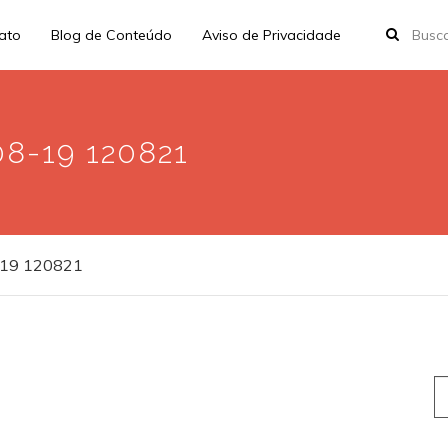
rato
Blog de Conteúdo
Aviso de Privacidade
08-19 120821
8-19 120821
S
fo