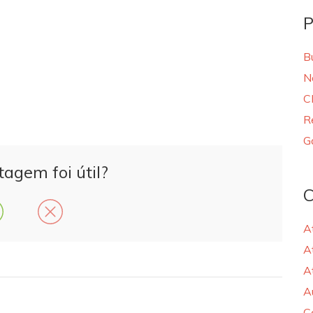
P
B
N
C
R
G
tagem foi útil?
C
A
A
A
A
C