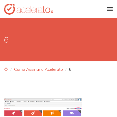
Skip
Tog
to
navi
main
content
6
Como Assinar o Acelerato
6