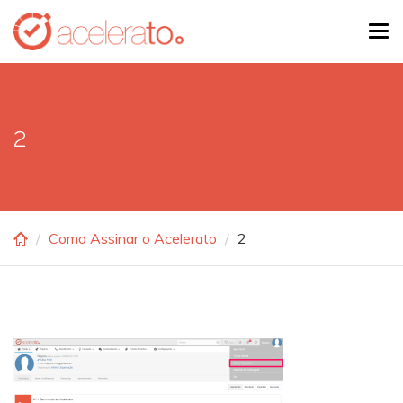
Skip
Tog
to
navi
main
content
2
Como Assinar o Acelerato
2