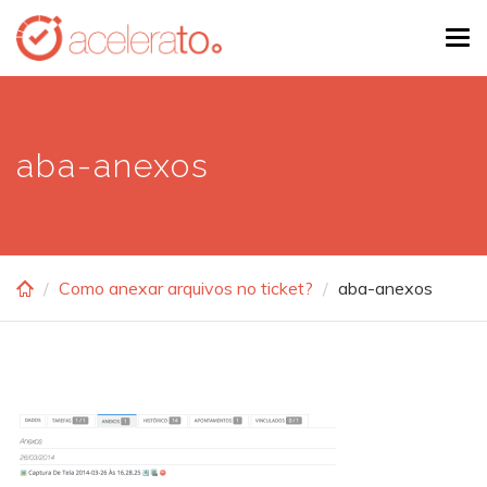
Skip
Tog
to
navi
main
content
aba-anexos
Como anexar arquivos no ticket?
aba-anexos