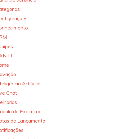
ategorias
onfigurações
onhecimento
RM
quipes
ANTT
ome
novação
teligência Artificial
ive Chat
elhorias
ódulo de Execução
otas de Lançamento
otificações