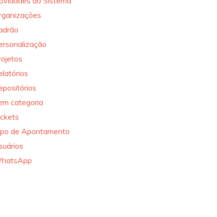
ovidades do Sistema
rganizações
adrão
ersonalização
rojetos
elatórios
epositórios
em categoria
ickets
ipo de Apontamento
suários
hatsApp