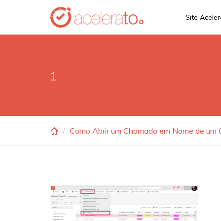
Skip
Site Acele
to
main
content
1
Como Abrir um Chamado em Nome de um C