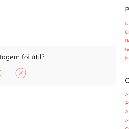
P
N
C
R
G
tagem foi útil?
N
C
A
A
A
A
C