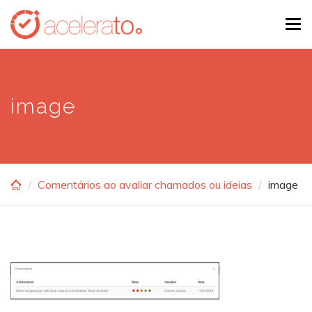
Skip
Tog
to
navi
main
content
image
Comentários ao avaliar chamados ou ideias
image