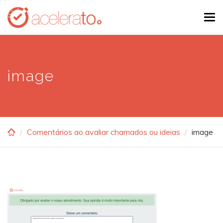
Skip
Tog
to
navi
main
content
image
Comentários ao avaliar chamados ou ideias
image