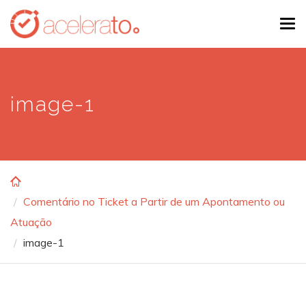
Skip
Tog
to
navi
main
content
image-1
Comentário no Ticket a Partir de um Apontamento ou
Atuação
image-1