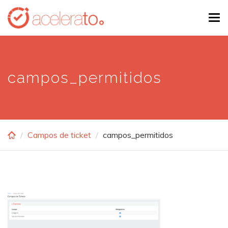
Skip
Tog
to
navi
main
content
campos_permitidos
Campos de ticket
campos_permitidos