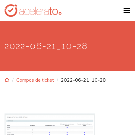
Skip
Tog
to
navi
main
content
2022-06-21_10-28
Campos de ticket
2022-06-21_10-28