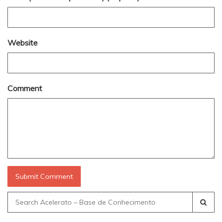
Website
Comment
Search
for: