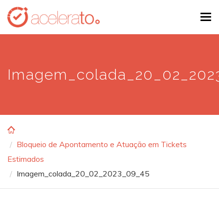
Skip
Tog
to
navi
main
content
Imagem_colada_20_02_202
Bloqueio de Apontamento e Atuação em Tickets
Estimados
Imagem_colada_20_02_2023_09_45