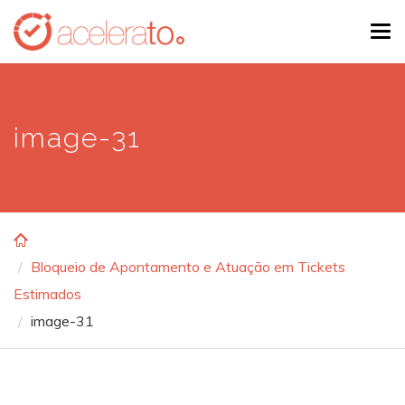
Skip
Tog
to
navi
main
content
image-31
Bloqueio de Apontamento e Atuação em Tickets
Estimados
image-31