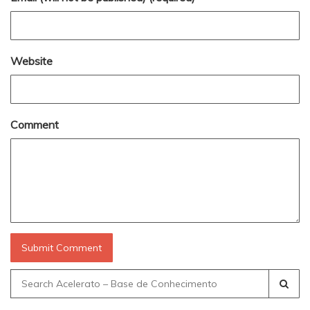
Website
Comment
Search
for: