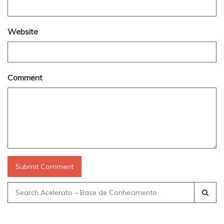
Website
Comment
Search
for: