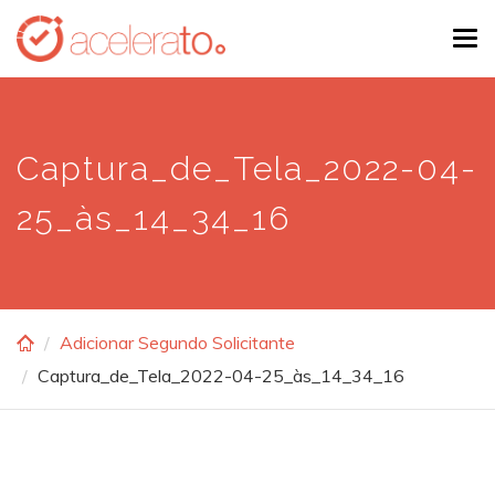
Skip
Tog
to
navi
main
content
Captura_de_Tela_2022-04-
25_às_14_34_16
Adicionar Segundo Solicitante
Captura_de_Tela_2022-04-25_às_14_34_16