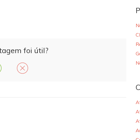
P
N
C
R
tagem foi útil?
G
N
C
A
A
A
A
C