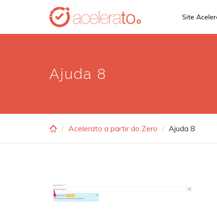
Skip
Site Acele
to
main
content
Ajuda 8
Acelerato a partir do Zero
Ajuda 8