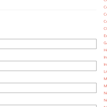
C
C
C
C
E
G
H
I
In
L
M
M
N
N