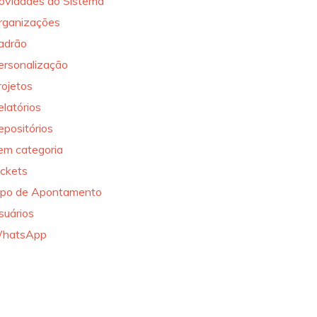
ovidades do Sistema
rganizações
adrão
ersonalização
rojetos
elatórios
epositórios
em categoria
ickets
ipo de Apontamento
suários
hatsApp