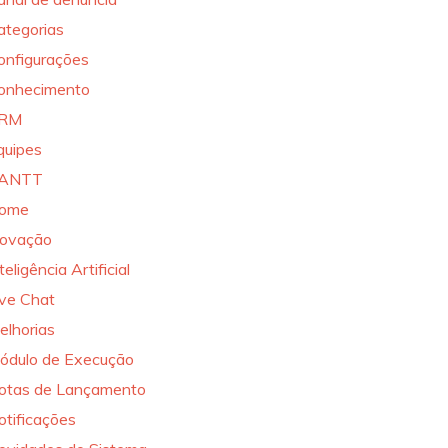
ategorias
onfigurações
onhecimento
RM
quipes
ANTT
ome
novação
teligência Artificial
ive Chat
elhorias
ódulo de Execução
otas de Lançamento
otificações