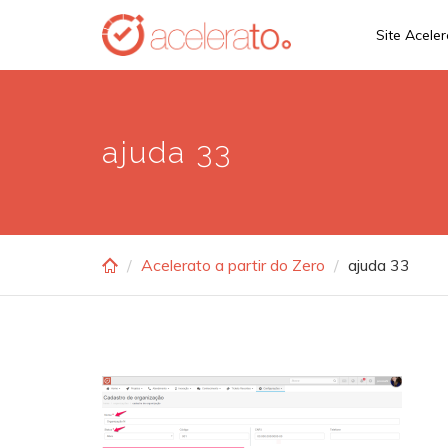
Skip
Site Acele
to
main
content
ajuda 33
Acelerato a partir do Zero
ajuda 33