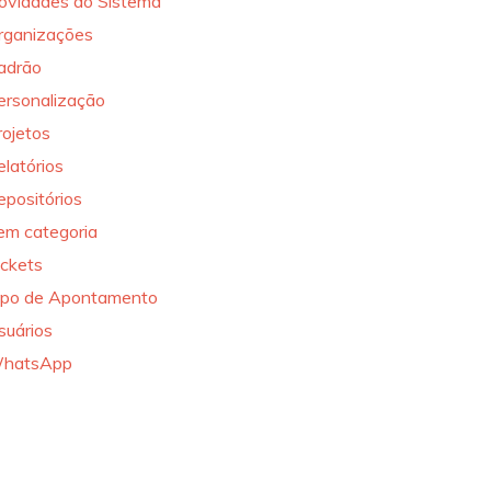
ovidades do Sistema
rganizações
adrão
ersonalização
rojetos
elatórios
epositórios
em categoria
ickets
ipo de Apontamento
suários
hatsApp