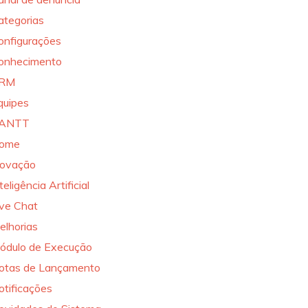
ategorias
onfigurações
onhecimento
RM
quipes
ANTT
ome
novação
teligência Artificial
ive Chat
elhorias
ódulo de Execução
otas de Lançamento
otificações