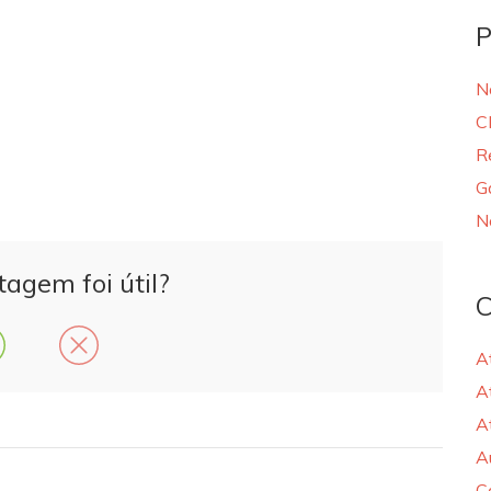
P
N
C
R
G
N
tagem foi útil?
C
A
A
A
A
C