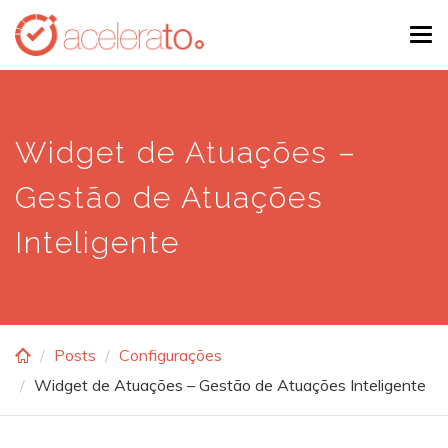
Skip
Tog
to
navi
main
content
Widget de Atuações –
Gestão de Atuações
Inteligente
Posts
Configurações
Widget de Atuações – Gestão de Atuações Inteligente