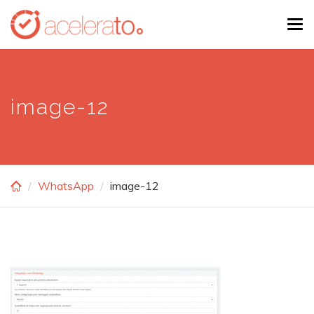
Skip
Tog
to
navi
main
content
image-12
WhatsApp
image-12