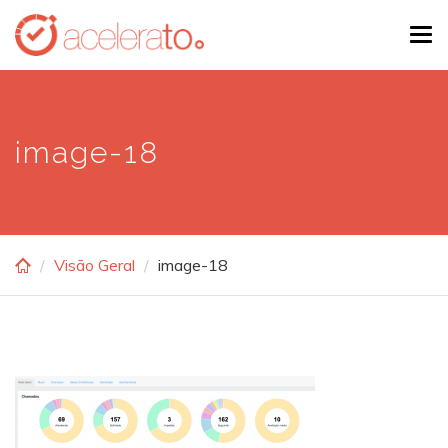
Skip
Tog
to
navi
main
content
image-18
Visão Geral
image-18