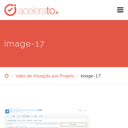
Skip
Tog
to
navi
main
content
image-17
Valor de Atuação por Projeto
image-17