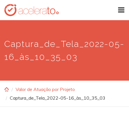
Skip
Tog
to
navi
main
content
Captura_de_Tela_2022-05-
16_às_10_35_03
Valor de Atuação por Projeto
Captura_de_Tela_2022-05-16_às_10_35_03