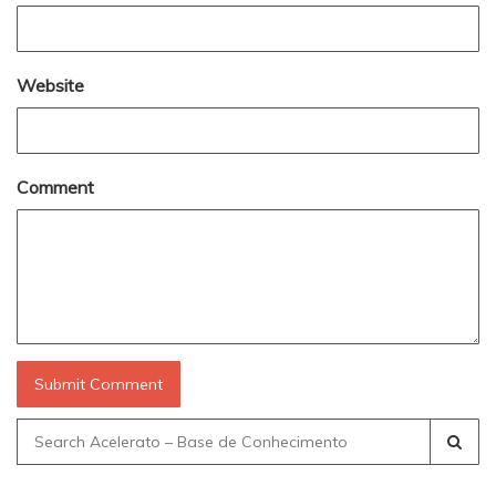
Website
Comment
Search
for: