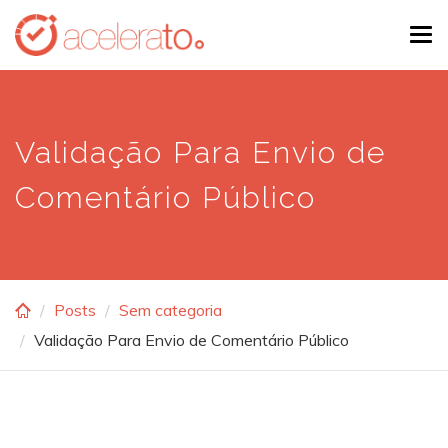
Skip
Tog
to
navi
main
content
Validação Para Envio de
Comentário Público
Posts
Sem categoria
Validação Para Envio de Comentário Público