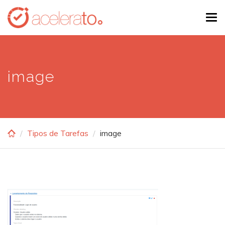
Skip
Tog
to
navi
main
content
image
Tipos de Tarefas
image