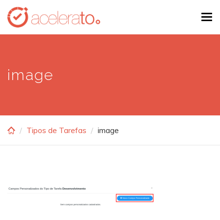
Skip
Tog
to
navi
main
content
image
Tipos de Tarefas
image