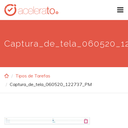
Skip
Tog
to
navi
main
content
Captura_de_tela_060520_1
Tipos de Tarefas
Captura_de_tela_060520_122737_PM