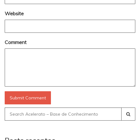
Website
Comment
Search
for: