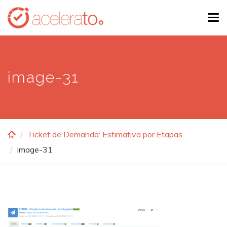
Skip
Tog
to
navi
main
content
image-31
Ticket de Demanda: Estimativa por Etapas
image-31