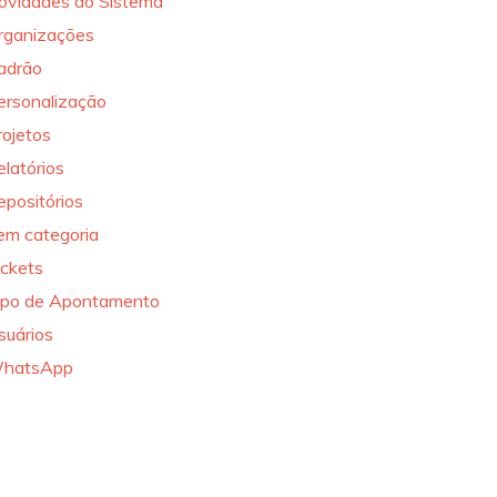
ovidades do Sistema
rganizações
adrão
ersonalização
rojetos
elatórios
epositórios
em categoria
ickets
ipo de Apontamento
suários
hatsApp