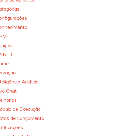
ategorias
onfigurações
onhecimento
RM
quipes
ANTT
ome
novação
teligência Artificial
ive Chat
elhorias
ódulo de Execução
otas de Lançamento
otificações