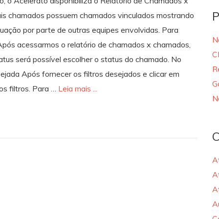
 o Acelerato disponibiliza o Relatório de Chamados x
P
uais chamados possuem chamados vinculados mostrando
uação por parte de outras equipes envolvidas. Para
N
 Após acessarmos o relatório de chamados x chamados,
C
Status será possível escolher o status do chamado. No
R
sejada Após fornecer os filtros desejados e clicar em
G
s filtros. Para …
Leia mais ...
N
C
A
A
A
A
C