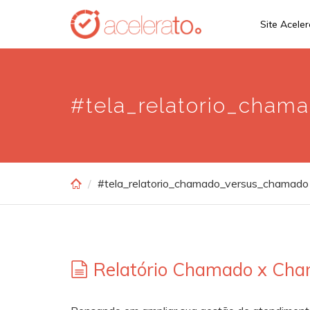
Skip
Site Acele
to
main
content
#tela_relatorio_cha
#tela_relatorio_chamado_versus_chamado
Relatório Chamado x Ch