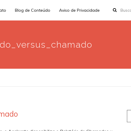
rato
Blog de Conteúdo
Aviso de Privacidade
mado_versus_chamado
amado
S
fo