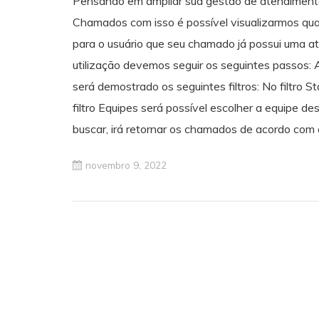
Pensando em ampliar sua gestão de atendimento,
Chamados com isso é possível visualizarmos q
para o usuário que seu chamado já possui uma at
utilização devemos seguir os seguintes passos:
será demostrado os seguintes filtros: No filtro 
filtro Equipes será possível escolher a equipe de
buscar, irá retornar os chamados de acordo com o
novembro 9, 2022