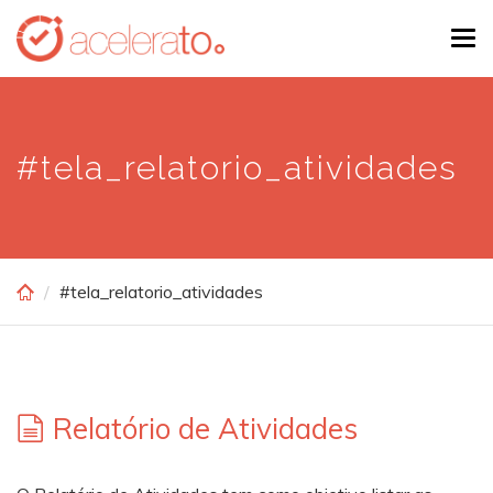
Skip
Tog
to
navi
main
content
#tela_relatorio_atividades
#tela_relatorio_atividades
Relatório de Atividades