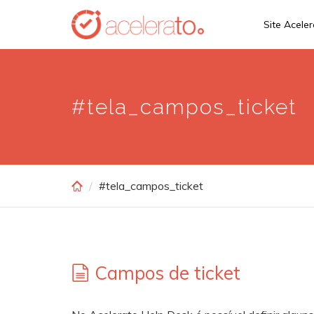
Skip
Site Acele
to
main
content
#tela_campos_ticket
#tela_campos_ticket
Campos de ticket