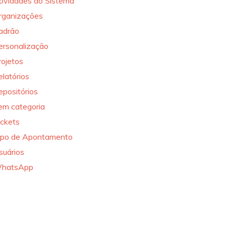
ovidades do Sistema
rganizações
adrão
ersonalização
rojetos
elatórios
epositórios
em categoria
ickets
ipo de Apontamento
suários
hatsApp