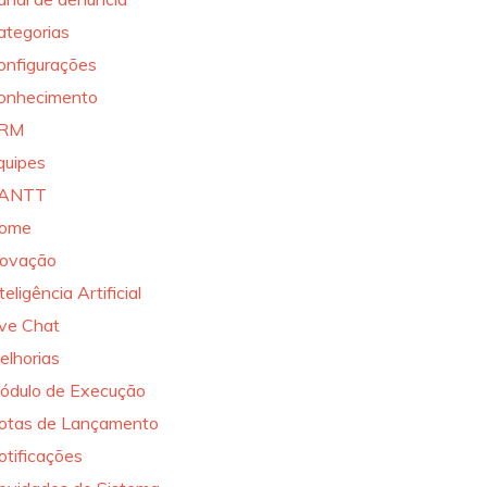
ategorias
onfigurações
onhecimento
RM
quipes
ANTT
ome
novação
teligência Artificial
ive Chat
elhorias
ódulo de Execução
otas de Lançamento
otificações