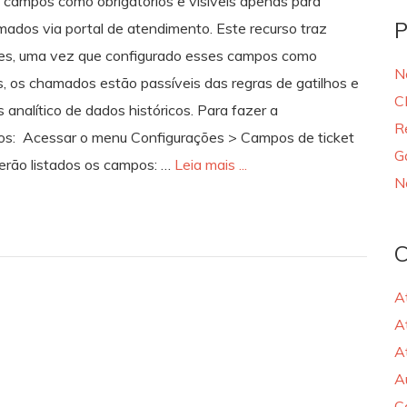
s campos como obrigatórios e visíveis apenas para
P
amados via portal de atendimento. Este recurso traz
pes, uma vez que configurado esses campos como
N
is, os chamados estão passíveis das regras de gatilhos e
C
analítico de dados históricos. Para fazer a
R
sos: Acessar o menu Configurações > Campos de ticket
G
rão listados os campos: …
Leia mais ...
N
C
A
A
A
A
C