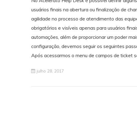
No Acelerato Help Desk é possível definir algun
usuários finais na abertura ou finalização de ch
agilidade no processo de atendimento das equi
obrigatórios e visíveis apenas para usuários fina
automações, além de proporcionar um poder mais 
configuração, devemos seguir os seguintes pas
Após acessarmos o menu de campos de ticket se
julho 28, 2017