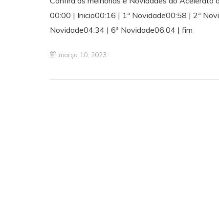
Confira as melhorias e Novidades do Acelerato 
00:00 | Inicio00:16 | 1ª Novidade00:58 | 2ª No
Novidade04:34 | 6ª Novidade06:04 | fim
março 10, 2023