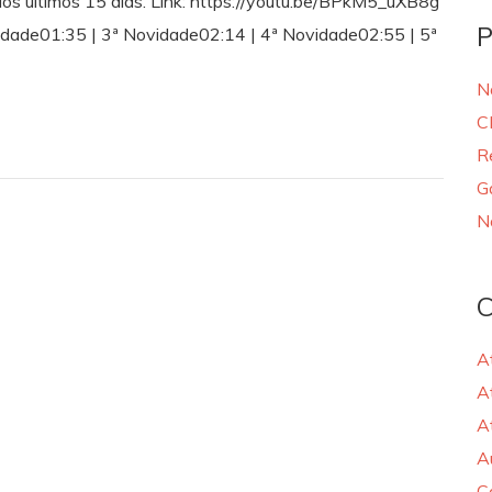
dos últimos 15 dias. Link: https://youtu.be/BPkM5_uXB8g
P
vidade01:35 | 3ª Novidade02:14 | 4ª Novidade02:55 | 5ª
N
C
R
G
N
C
A
A
A
A
C