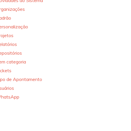
ovidades do Sistema
rganizações
adrão
ersonalização
rojetos
elatórios
epositórios
em categoria
ickets
ipo de Apontamento
suários
hatsApp