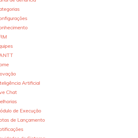
ategorias
onfigurações
onhecimento
RM
quipes
ANTT
ome
novação
teligência Artificial
ive Chat
elhorias
ódulo de Execução
otas de Lançamento
otificações