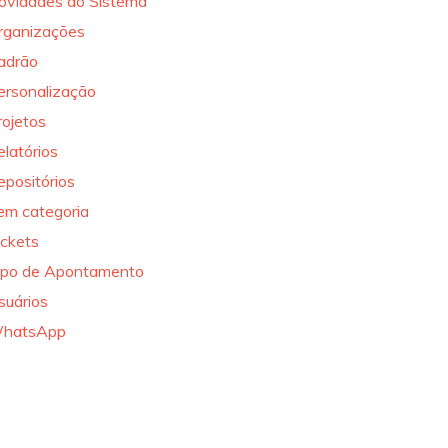
ovidades do Sistema
rganizações
adrão
ersonalização
rojetos
elatórios
epositórios
em categoria
ickets
ipo de Apontamento
suários
hatsApp