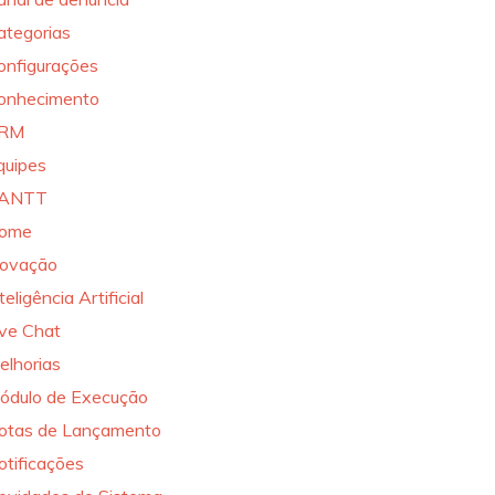
ategorias
onfigurações
onhecimento
RM
quipes
ANTT
ome
novação
teligência Artificial
ive Chat
elhorias
ódulo de Execução
otas de Lançamento
otificações