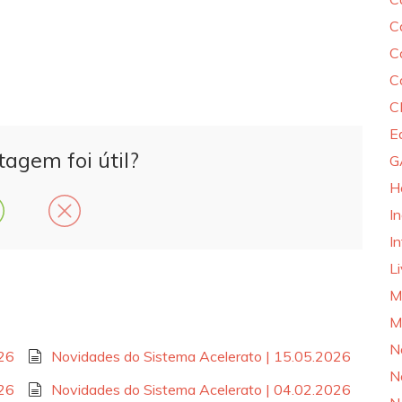
C
C
C
C
E
tagem foi útil?
G
H
I
In
L
M
M
N
026
Novidades do Sistema Acelerato | 15.05.2026
N
026
Novidades do Sistema Acelerato | 04.02.2026