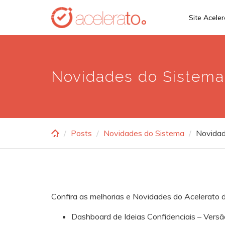
Skip
Site Acele
to
main
content
Novidades do Sistema 
Posts
Novidades do Sistema
Novidad
Confira as melhorias e Novidades do Acelerato d
Dashboard de Ideias Confidenciais – Vers