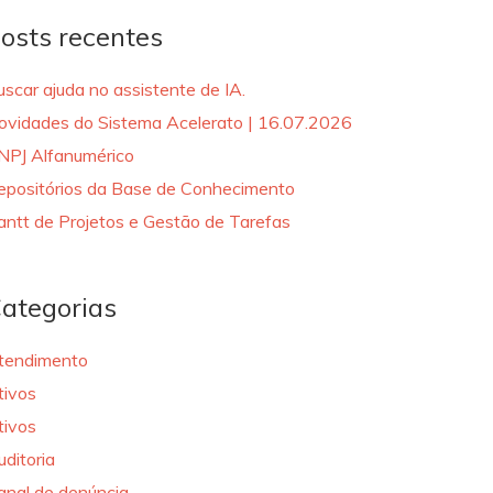
osts recentes
uscar ajuda no assistente de IA.
ovidades do Sistema Acelerato | 16.07.2026
NPJ Alfanumérico
epositórios da Base de Conhecimento
antt de Projetos e Gestão de Tarefas
ategorias
tendimento
tivos
tivos
uditoria
anal de denúncia