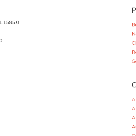
P
 1.1585.0
B
N
.0
C
R
G
C
A
A
A
A
C