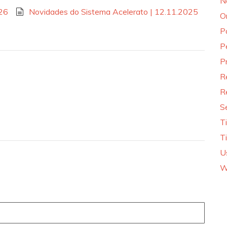
N
026
Novidades do Sistema Acelerato | 12.11.2025
O
P
P
P
R
R
S
T
T
U
W