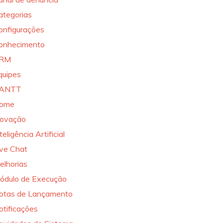
ategorias
onfigurações
onhecimento
RM
quipes
ANTT
ome
novação
teligência Artificial
ive Chat
elhorias
ódulo de Execução
otas de Lançamento
otificações