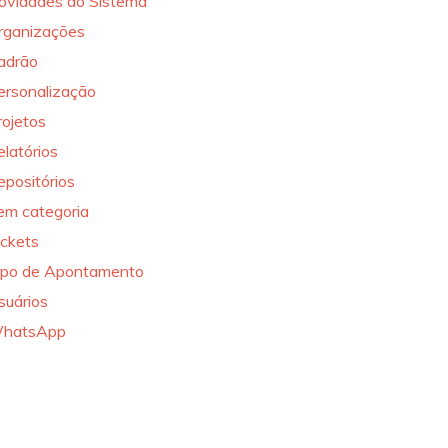
ovidades do Sistema
rganizações
adrão
ersonalização
rojetos
elatórios
epositórios
em categoria
ickets
ipo de Apontamento
suários
hatsApp