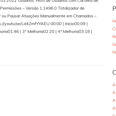
03.2022 Usuários: Filtro de Usuários com Carteira de
P
Permissões – Versão 1.1496.0 Totalizador de
iar ou Pausar Atuações Manualmente em Chamados –
N
ps://youtu.be/Ld4ZmfYYAEU 00:00 | Inicio00:09 |
C
oria01:46 | 3ª Melhoria02:20 | 4ª Melhoria03:18 |
R
G
N
C
A
A
A
A
C