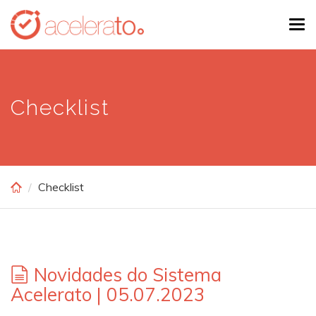
Skip
Tog
to
navi
main
content
Checklist
Checklist
Novidades do Sistema
Acelerato | 05.07.2023